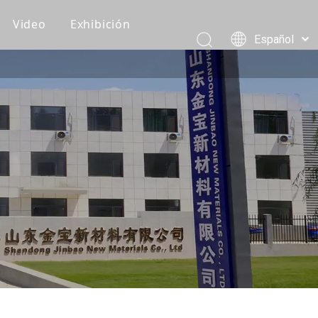
Video
Exhibición
Español
Recomendaciones de clientes
Pусский
Português
Vídeos de producción
العربية
Vídeos de embalaje y carga
简体中文
English
Vídeo del producto
Eventos corporativos