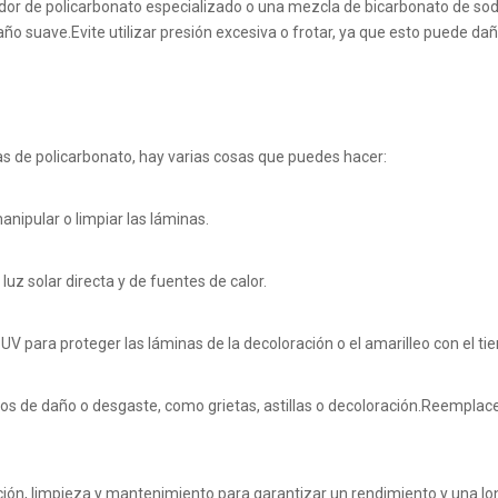
ador de policarbonato especializado o una mezcla de bicarbonato de sodi
o suave.Evite utilizar presión excesiva o frotar, ya que esto puede dañ
as de policarbonato, hay varias cosas que puedes hacer:
anipular o limpiar las láminas.
luz solar directa y de fuentes de calor.
s UV para proteger las láminas de la decoloración o el amarilleo con el ti
ignos de daño o desgaste, como grietas, astillas o decoloración.Reempl
ación, limpieza y mantenimiento para garantizar un rendimiento y una l