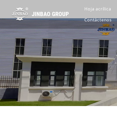
Hoja acrílica
Contáctenos
Hoja de acrí
Hoja de acrí
Hoja de acrí
Extruir lámin
Hoja de acrí
Hoja de acrí
Hoja de acrí
Hoja acrílic
Lámina acríl