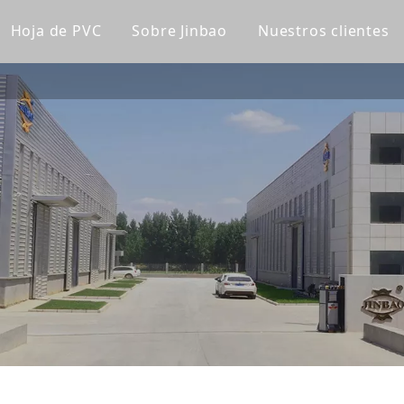
Hoja de PVC
Sobre Jinbao
Nuestros clientes
lico fundido
Tablero de gabinete de PVC
Perfil de la empresa
lico transparente
Tablero de PVC Celuka
Línea de fábrica
lico de color
Tablero de espuma extruido de PVC
Nuestro equipo
a acrílica
Tablero de espuma sin PVC
Certificaciones
lico esmerilado
Panel de pared de WPC
Noticias de la compañía
lico espejo
Panel de pared ultravioleta
lico de patrón
a súper gruesa
ica para bañera