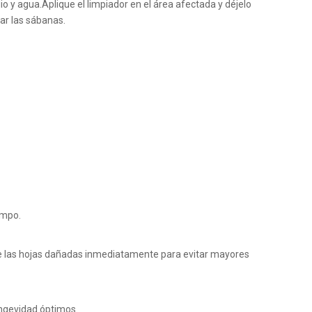
o y agua.Aplique el limpiador en el área afectada y déjelo
ar las sábanas.
Wechat 
empo.
ace las hojas dañadas inmediatamente para evitar mayores
ongevidad óptimos.