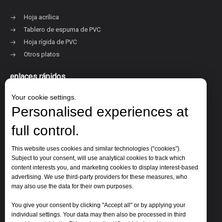
Hoja acrílica
Tablero de espuma de PVC
Hoja rígida de PVC
Otros platos
enlaces rápidos
Your cookie settings.
Personalised experiences at
Sobre Jinbao
Productos
full control.
Solicitud
Nuestros clientes
This website uses cookies and similar technologies (“cookies”).
Subject to your consent, will use analytical cookies to track which
Contáctenos
content interests you, and marketing cookies to display interest-based
advertising. We use third-party providers for these measures, who
Contáctenos
may also use the data for their own purposes.
You give your consent by clicking "Accept all" or by applying your
individual settings. Your data may then also be processed in third
Correo electrónico:
jinbao@jinbaoplastic.com