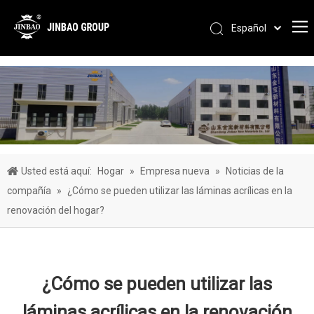
Español
Pусский
Português
العربية
简体中文
English
Usted está aquí:
Hogar
»
Empresa nueva
»
Noticias de la
compañía
»
¿Cómo se pueden utilizar las láminas acrílicas en la
renovación del hogar?
¿Cómo se pueden utilizar las
láminas acrílicas en la renovación