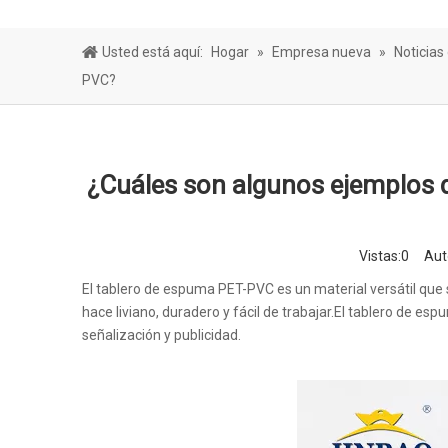
Hoja de bar
Usted está aquí:
Hogar
»
Empresa nueva
»
Noticias
PVC?
¿Cuáles son algunos ejemplos 
Vistas:
0
Autor
El tablero de espuma PET-PVC es un material versátil que 
hace liviano, duradero y fácil de trabajar.El tablero de e
señalización y publicidad.