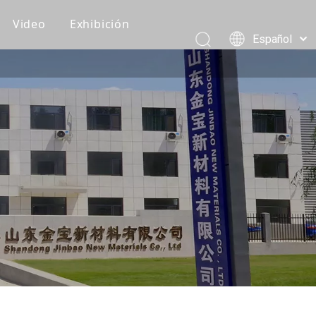
Video
Exhibición
Español
Recomendaciones de clientes
Pусский
Português
Vídeos de producción
العربية
Vídeos de embalaje y carga
简体中文
English
Vídeo del producto
Eventos corporativos