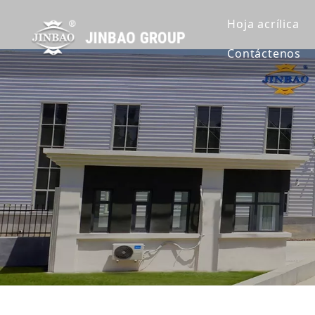
Hoja acrílica
Contáctenos
Hoja de acrí
Hoja de acrí
Hoja de acrí
Extruir lámin
Hoja de acrí
Hoja de acrí
Hoja de acrí
Hoja acrílic
Lámina acríl