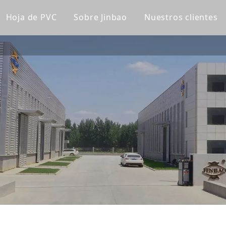
Hoja de PVC
Sobre Jinbao
Nuestros clientes
lico fundido
Tablero de gabinete de PVC
Perfil de la empresa
lico transparente
Tablero de PVC Celuka
Línea de fábrica
lico de color
Tablero de espuma extruido de PVC
Nuestro equipo
a acrílica
Tablero de espuma sin PVC
Certificaciones
lico esmerilado
Panel de pared de WPC
Noticias de la compañía
lico espejo
Panel de pared ultravioleta
lico de patrón
a súper gruesa
ica para bañera