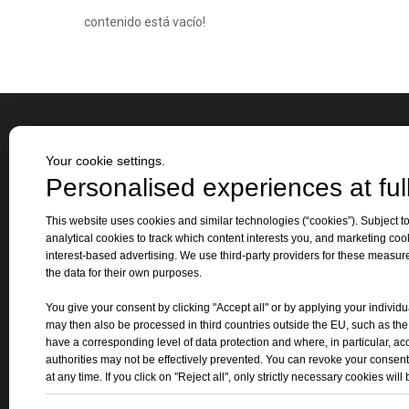
contenido está vacío!
Sobre nosotros
categor
Your cookie settings.
Personalised experiences at full
Jinbao Group se estableció en 1996 y su
Hoja 
This website uses cookies and similar technologies (“cookies”). Subject to
oficina central está ubicada en la hermosa
analytical cookies to track which content interests you, and marketing coo
Tabl
ciudad primaveral de Jinan, provincia de
interest-based advertising. We use third-party providers for these measu
Hoja
the data for their own purposes.
Shandong.
Otro
You give your consent by clicking "Accept all" or by applying your individu
may then also be processed in third countries outside the EU, such as th
have a corresponding level of data protection and where, in particular, ac
authorities may not be effectively prevented. You can revoke your consent
at any time. If you click on "Reject all", only strictly necessary cookies will