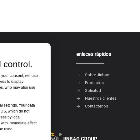
ia de producto
enlaces rápidos
 control.
acrílica
Sobre Jinbao
 your consent, will use
kies to display
ero de espuma de PVC
Productos
res, who may also use
 rígida de PVC
Solicitud
s platos
Nuestros clientes
al settings. Your data
Contáctenos
e US, which do not
cess by local
 with immediate effect
 be used.