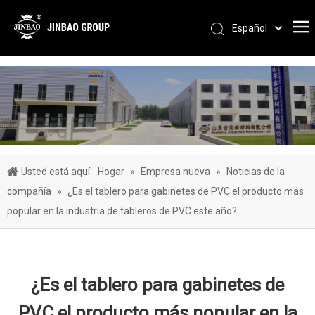
Español
Pусский
Português
العربية
简体中文
English
Usted está aquí:
Hogar
»
Empresa nueva
»
Noticias de la
compañía
»
¿Es el tablero para gabinetes de PVC el producto más
popular en la industria de tableros de PVC este año?
¿Es el tablero para gabinetes de
PVC el producto más popular en la