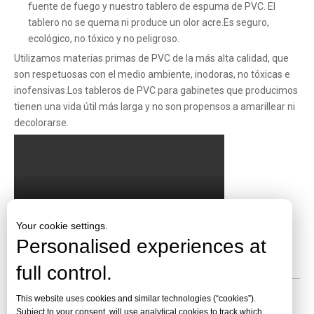
fuente de fuego y nuestro tablero de espuma de PVC. El
tablero no se quema ni produce un olor acre.Es seguro,
ecológico, no tóxico y no peligroso.
Utilizamos materias primas de PVC de la más alta calidad, que
son respetuosas con el medio ambiente, inodoras, no tóxicas e
inofensivas.Los tableros de PVC para gabinetes que producimos
tienen una vida útil más larga y no son propensos a amarillear ni
decolorarse.
Your cookie settings.
Personalised experiences at
full control.
Tablero de espuma de PVC de 3 mm
This website uses cookies and similar technologies (“cookies”).
Subject to your consent, will use analytical cookies to track which