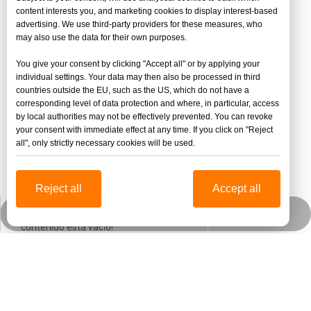
Tablero de espuma de color PVC
content interests you, and marketing cookies to display interest-based
advertising. We use third-party providers for these measures, who
Tablero de espuma de PVC
may also use the data for their own purposes.
tablero rígido de espuma de pvc
plástico PVC
You give your consent by clicking "Accept all" or by applying your
individual settings. Your data may then also be processed in third
Tablero de espuma de PVC de 2 mm
countries outside the EU, such as the US, which do not have a
corresponding level of data protection and where, in particular, access
Tablero de espuma de PVC impermeable
by local authorities may not be effectively prevented. You can revoke
Tablero de PVC de alto impacto
your consent with immediate effect at any time. If you click on "Reject
all", only strictly necessary cookies will be used.
Tablero de espuma de PVC de 20 mm
Tablero de espuma extruido de PVC
Reject all
Accept all
jinbaofactory@jinbaoplastic.com
Wechat empresarial
Whatsapp
contenido está vacío!
Sobre nosotros