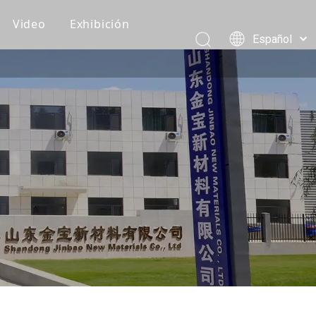
Video
Exhibición
Español
Recomendaciones de clientes
Pусский
Português
Vídeos de producción
العربية
Vídeos de embalaje y carga
简体中文
English
Vídeo del producto
Eventos corporativos