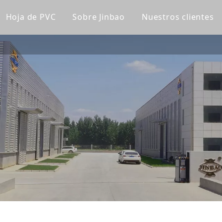
Hoja de PVC
Sobre Jinbao
Nuestros clientes
lico fundido
Tablero de gabinete de PVC
Perfil de la empresa
lico transparente
Tablero de PVC Celuka
Línea de fábrica
lico de color
Tablero de espuma extruido de PVC
Nuestro equipo
a acrílica
Tablero de espuma sin PVC
Certificaciones
lico esmerilado
Panel de pared de WPC
Noticias de la compañía
lico espejo
Panel de pared ultravioleta
lico de patrón
a súper gruesa
ica para bañera