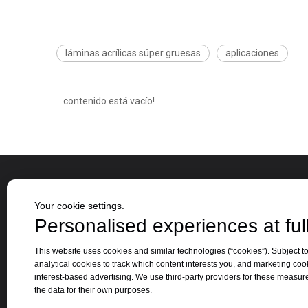
láminas acrílicas súper gruesas
aplicaciones
contenido está vacío!
Sobre nosotros
categor
Your cookie settings.
Personalised experiences at full
Jinbao Group se estableció en 1996 y su
Hoja 
This website uses cookies and similar technologies (“cookies”). Subject to
oficina central está ubicada en la hermosa
analytical cookies to track which content interests you, and marketing coo
Tabl
ciudad primaveral de Jinan, provincia de
interest-based advertising. We use third-party providers for these measu
Hoja
the data for their own purposes.
Shandong.
Otro