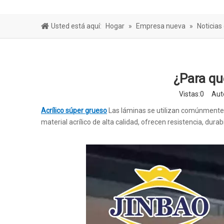
Hoja de bar
Usted está aquí:
Hogar
»
Empresa nueva
»
Noticias
¿Para qué
Vistas:
0
Autor
Acrílico súper grueso
Las láminas se utilizan comúnmente e
material acrílico de alta calidad, ofrecen resistencia, durab