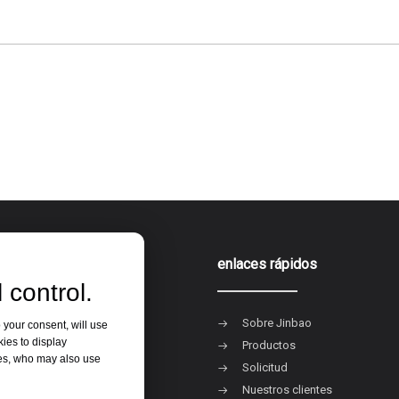
ia de producto
enlaces rápidos
 control.
acrílica
Sobre Jinbao
 your consent, will use
kies to display
ero de espuma de PVC
Productos
res, who may also use
 rígida de PVC
Solicitud
s platos
Nuestros clientes