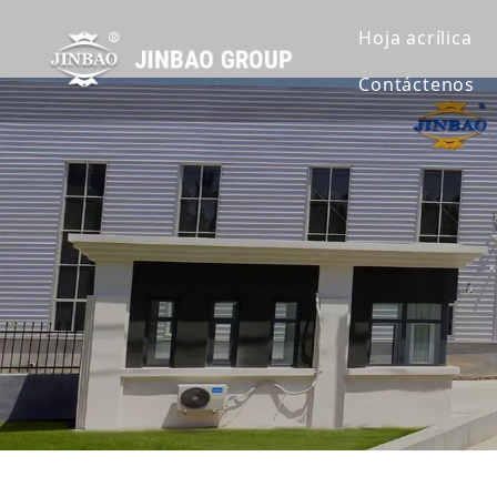
Hoja acrílica
Contáctenos
Hoja de acrí
Hoja de acrí
Hoja de acrí
Extruir lámin
Hoja de acrí
Hoja de acrí
Hoja de acrí
Hoja acrílic
Lámina acríl