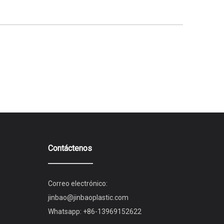
Contáctenos
Correo electrónico:
jinbao@jinbaoplastic.com
Whatsapp:
+86-13969152622