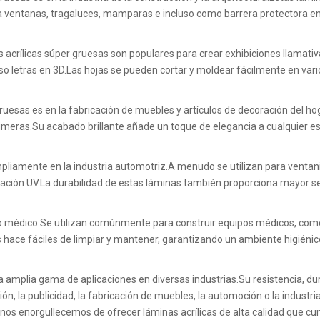
ara ventanas, tragaluces, mamparas e incluso como barrera protectora e
inas acrílicas súper gruesas son populares para crear exhibiciones llamati
so letras en 3D.Las hojas se pueden cortar y moldear fácilmente en varios
gruesas es en la fabricación de muebles y artículos de decoración del h
imeras.Su acabado brillante añade un toque de elegancia a cualquier es
mpliamente en la industria automotriz.A menudo se utilizan para ventani
radiación UV.La durabilidad de estas láminas también proporciona mayor 
 médico.Se utilizan comúnmente para construir equipos médicos, como c
as hace fáciles de limpiar y mantener, garantizando un ambiente higiénic
 amplia gama de aplicaciones en diversas industrias.Su resistencia, dura
ón, la publicidad, la fabricación de muebles, la automoción o la indust
, nos enorgullecemos de ofrecer láminas acrílicas de alta calidad que cu