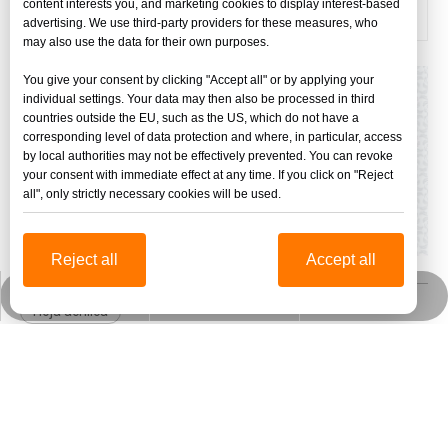
content interests you, and marketing cookies to display interest-based
clientes 1
clientes 2
clientes 3
clientes 4
advertising. We use third-party providers for these measures, who
may also use the data for their own purposes.
You give your consent by clicking "Accept all" or by applying your
individual settings. Your data may then also be processed in third
countries outside the EU, such as the US, which do not have a
corresponding level of data protection and where, in particular, access
by local authorities may not be effectively prevented. You can revoke
your consent with immediate effect at any time. If you click on "Reject
all", only strictly necessary cookies will be used.
Reject all
Accept all
jinbaofactory@jinbaoplastic.com
Wechat empresarial
Whatsapp
Hoja acrílica
Hoja de acrílico transparente (transparente)
panel de pared wpc
panel de pared ultravioleta