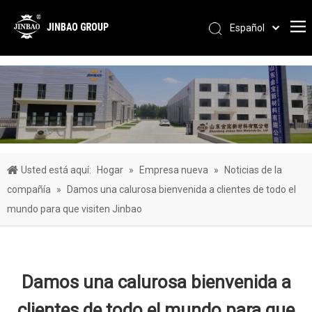
Español
Pусский
Português
العربية
简体中文
English
Usted está aquí:
Hogar
»
Empresa nueva
»
Noticias de la
compañía
»
Damos una calurosa bienvenida a clientes de todo el
mundo para que visiten Jinbao
Damos una calurosa bienvenida a
clientes de todo el mundo para que