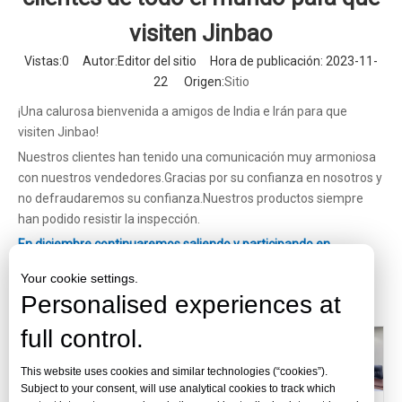
visiten Jinbao
Vistas:
0
Autor:Editor del sitio Hora de publicación: 2023-11-
22 Origen:
Sitio
¡Una calurosa bienvenida a amigos de India e Irán para que
visiten Jinbao!
Nuestros clientes han tenido una comunicación muy armoniosa
con nuestros vendedores.Gracias por su confianza en nosotros y
no defraudaremos su confianza.Nuestros productos siempre
han podido resistir la inspección.
En diciembre continuaremos saliendo y participando en
exposiciones en Arabia Saudita.
.
¡Esperamos tener la
Your cookie settings.
oportunidad de comunicarnos y cooperar con más amigos!
Personalised experiences at
full control.
This website uses cookies and similar technologies (“cookies”).
Subject to your consent, will use analytical cookies to track which