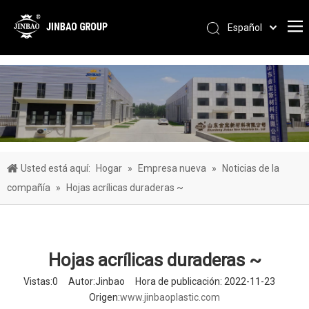
Español
Pусский
Português
العربية
简体中文
English
Usted está aquí:
Hogar
»
Empresa nueva
»
Noticias de la
compañía
»
Hojas acrílicas duraderas ~
Hojas acrílicas duraderas ~
Vistas:
0
Autor:Jinbao Hora de publicación: 2022-11-23
Origen:
www.jinbaoplastic.com