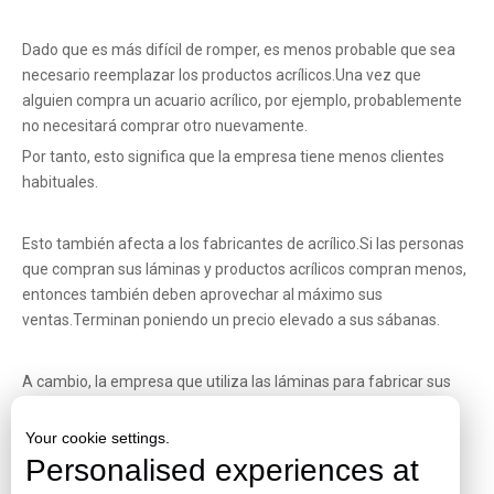
Dado que es más difícil de romper, es menos probable que sea
necesario reemplazar los productos acrílicos.Una vez que
alguien compra un acuario acrílico, por ejemplo, probablemente
no necesitará comprar otro nuevamente.
Por tanto, esto significa que la empresa tiene menos clientes
habituales.
Esto también afecta a los fabricantes de acrílico.Si las personas
que compran sus láminas y productos acrílicos compran menos,
entonces también deben aprovechar al máximo sus
ventas.Terminan poniendo un precio elevado a sus sábanas.
A cambio, la empresa que utiliza las láminas para fabricar sus
acuarios acrílicos, por ejemplo, tiene que poner un precio alto a
los productos para cubrir el costo de compra de las láminas
Your cookie settings.
acrílicas.Todo se reduce a la durabilidad de estas sábanas.
Personalised experiences at