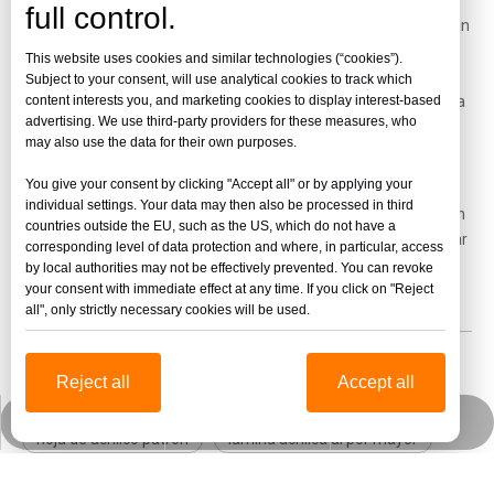
full control.
Dado que son difíciles de romper, los consumidores no necesitan
comprar tantos productos acrílicos para reemplazar los
This website uses cookies and similar technologies (“cookies”).
productos acrílicos rotos.Esto impacta tanto a los productores
Subject to your consent, will use analytical cookies to track which
como a los proveedores y sus precios.El acrílico es caro debido a
content interests you, and marketing cookies to display interest-based
advertising. We use third-party providers for these measures, who
cómo afecta su durabilidad al mercado.
may also use the data for their own purposes.
You give your consent by clicking "Accept all" or by applying your
En conclusión, elegir Jinbao es la elección correcta para usted,
individual settings. Your data may then also be processed in third
tenemos 3 fábricas que constan de 35 líneas de producción.Con
countries outside the EU, such as the US, which do not have a
una producción mensual de 2100 toneladas, podemos respaldar
corresponding level of data protection and where, in particular, access
los pedidos que necesita.
Contáctanos ahora
~
by local authorities may not be effectively prevented. You can revoke
your consent with immediate effect at any time. If you click on "Reject
all", only strictly necessary cookies will be used.
Hoja de acrílico transparente (transparente)
Reject all
Accept all
hoja de acrílico de color
lámina acrílica gruesa
jinbaofactory@jinbaoplastic.com
Wechat empresarial
Whatsapp
hoja de acrílico patrón
lámina acrílica al por mayor
láminas acrílicas transparentes