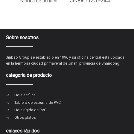
Fábrica de acrílico Pmma de color de corte por láser de lámina acrílica JINBAO para publicidad
JINBAO 1220*2440m m hoja de acrílico moldeada plástica PMMA del color grueso de 1 pulgada
Sobre nosotros
Jinbao Group se estableció en 1996 y su oficina central está ubicada
en la hermosa ciudad primaveral de Jinan, provincia de Shandong.
categoria de producto
Hoja acrílica
Tablero de espuma de PVC
Hoja rígida de PVC
Otros platos
enlaces rápidos