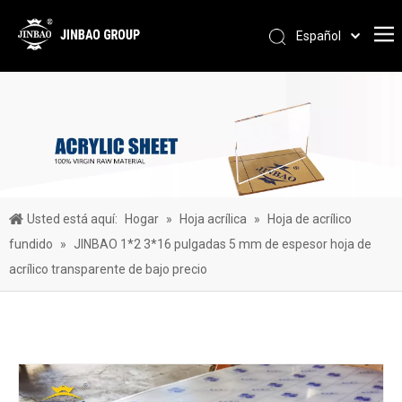
Español
Pусский
Português
العربية
简体中文
English
Usted está aquí:
Hogar
»
Hoja acrílica
»
Hoja de acrílico
fundido
»
JINBAO 1*2 3*16 pulgadas 5 mm de espesor hoja de
acrílico transparente de bajo precio