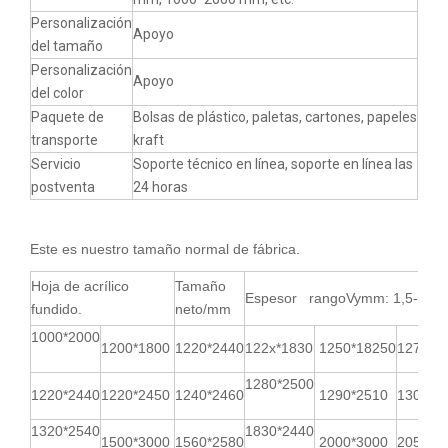
Personalización
Apoyo
del tamaño
Personalización
Apoyo
del color
Paquete de
Bolsas de plástico, paletas, cartones, papeles
transporte
kraft
Servicio
Soporte técnico en línea, soporte en línea las
postventa
24 horas
Este es nuestro tamaño normal de fábrica.
Hoja de acrílico
Tamaño
Espesor rangoVymm: 1,5-300
fundido.
neto/mm
1000*2000
1200*1800
1220*2440
122x*1830
1250*18250
1270*1
1280*2500
1220*2440
1220*2450
1240*2460
1290*2510
1300*2
1320*2540
1830*2440
1500*3000
1560*2580
2000*3000
2050*3