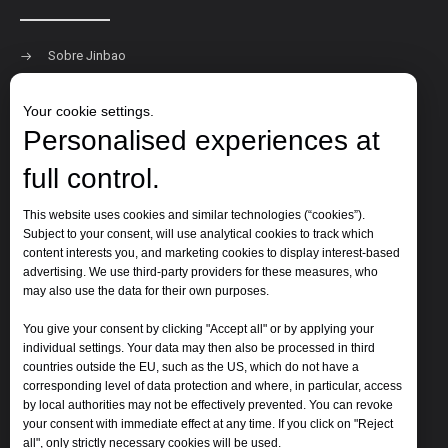
Sobre Jinbao
Productos
Solicitud
Your cookie settings.
Nuestros clientes
Personalised experiences at
Contáctenos
full control.
Contáctenos
This website uses cookies and similar technologies (“cookies”).
Subject to your consent, will use analytical cookies to track which
content interests you, and marketing cookies to display interest-based
Correo electrónico:
jinbao@jinbaoplastic.com
advertising. We use third-party providers for these measures, who
may also use the data for their own purposes.
Whatsapp:
+86-13969152622
You give your consent by clicking "Accept all" or by applying your
individual settings. Your data may then also be processed in third
countries outside the EU, such as the US, which do not have a
corresponding level of data protection and where, in particular, access
by local authorities may not be effectively prevented. You can revoke
your consent with immediate effect at any time. If you click on "Reject
all", only strictly necessary cookies will be used.