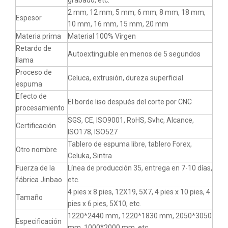
grabado, etc.
2 mm, 12 mm, 5 mm, 6 mm, 8 mm, 18 mm,
Espesor
10 mm, 16 mm, 15 mm, 20 mm
Materia prima
Material 100% Virgen
Retardo de
Autoextinguible en menos de 5 segundos
llama
Proceso de
Celuca, extrusión, dureza superficial
espuma
Efecto de
El borde liso después del corte por CNC
procesamiento
SGS, CE, ISO9001, RoHS, Svhc, Alcance,
Certificación
ISO178, ISO527
Tablero de espuma libre, tablero Forex,
Otro nombre
Celuka, Sintra
Fuerza de la
Línea de producción 35, entrega en 7-10 días,
fábrica Jinbao
etc.
4 pies x 8 pies, 12X19, 5X7, 4 pies x 10 pies, 4
Tamaño
pies x 6 pies, 5X10, etc.
1220*2440 mm, 1220*1830 mm, 2050*3050
Especificación
mm, 1000*2000 mm, etc.