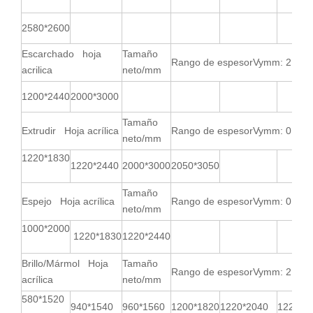
2580*2600
Escarchado hoja
Tamaño
Rango de espesorVymm: 2.2-2
acrilica
neto/mm
1200*2440
2000*3000
Tamaño
Extrudir Hoja acrílica
Rango de espesorVymm: 0,8-2
neto/mm
1220*1830
1220*2440
2000*3000
2050*3050
Tamaño
Espejo Hoja acrílica
Rango de espesorVymm: 0,8-6
neto/mm
1000*2000
1220*1830
1220*2440
Brillo/Mármol Hoja
Tamaño
Rango de espesorVymm: 2,3-3
acrílica
neto/mm
580*1520
940*1540
960*1560
1200*1820
1220*2040
1220*2