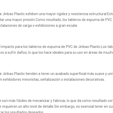
inbao Plastic exhiben una mayor rigidez y resistencia estructural.Esto
tar una mayor presión.Como resultado, los tableros de espuma de PVC
talaciones de carga o exhibiciones a gran escala.
al impacto para los tableros de espuma de PVC de Jinbao Plastic.Los 
a sufrir daños, lo que los hace ideales para su uso en áreas de mucho 
Jinbao Plastic tienden a tener un acabado superficial más suave y uni
en exhibidores minoristas, señalización o instalaciones decorativas.
son más fáciles de mecanizar y fabricar, lo que da como resultado co
requieren un alto nivel de detalle.Sin embargo, es esencial tener en c
rar los resultados deseados.