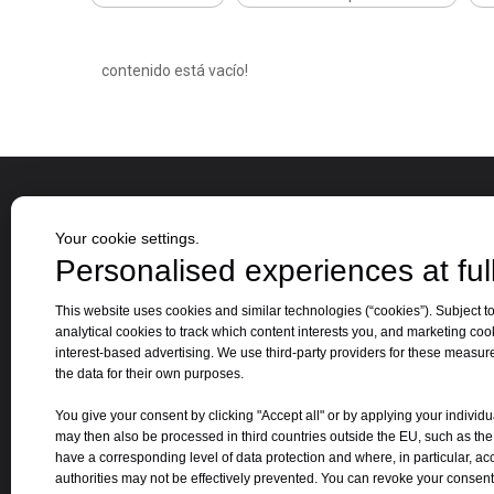
contenido está vacío!
Sobre nosotros
categor
Your cookie settings.
Personalised experiences at full
Jinbao Group se estableció en 1996 y su
Hoja 
This website uses cookies and similar technologies (“cookies”). Subject to
oficina central está ubicada en la hermosa
analytical cookies to track which content interests you, and marketing coo
Tabl
ciudad primaveral de Jinan, provincia de
interest-based advertising. We use third-party providers for these measu
Hoja
the data for their own purposes.
Shandong.
Otro
You give your consent by clicking "Accept all" or by applying your individu
may then also be processed in third countries outside the EU, such as th
have a corresponding level of data protection and where, in particular, ac
authorities may not be effectively prevented. You can revoke your consent