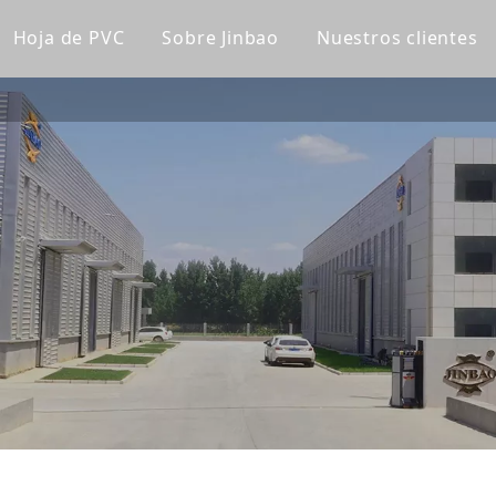
Hoja de PVC
Sobre Jinbao
Nuestros clientes
lico fundido
Tablero de gabinete de PVC
Perfil de la empresa
lico transparente
Tablero de PVC Celuka
Línea de fábrica
lico de color
Tablero de espuma extruido de PVC
Nuestro equipo
a acrílica
Tablero de espuma sin PVC
Certificaciones
lico esmerilado
Panel de pared de WPC
Noticias de la compañía
lico espejo
Panel de pared ultravioleta
lico de patrón
a súper gruesa
ica para bañera