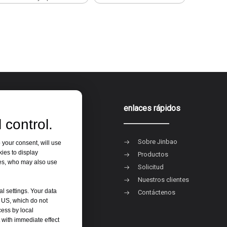
ia de producto
enlaces rápidos
 control.
acrílica
Sobre Jinbao
 your consent, will use
kies to display
ero de espuma de PVC
Productos
res, who may also use
 rígida de PVC
Solicitud
s platos
Nuestros clientes
al settings. Your data
Contáctenos
e US, which do not
cess by local
 with immediate effect