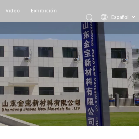
Video
Exhibición
Español
Recomendaciones de clientes
Pусский
Português
Vídeos de producción
العربية
Vídeos de embalaje y carga
简体中文
English
Vídeo del producto
Eventos corporativos