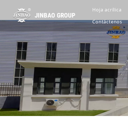
Hoja acrílica
Contáctenos
Hoja de acrí
Hoja de acrí
Hoja de acrí
Extruir lámin
Hoja de acrí
Hoja de acrí
Hoja de acrí
Hoja acrílic
Lámina acríl