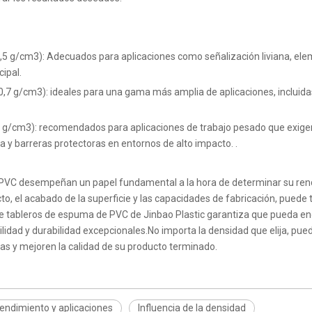
5 g/cm3): Adecuados para aplicaciones como señalización liviana, ele
cipal.
7 g/cm3): ideales para una gama más amplia de aplicaciones, incluida
 g/cm3): recomendados para aplicaciones de trabajo pesado que exigen m
 y barreras protectoras en entornos de alto impacto. .
PVC desempeñan un papel fundamental a la hora de determinar su rendi
acto, el acabado de la superficie y las capacidades de fabricación, pued
tableros de espuma de PVC de Jinbao Plastic garantiza que pueda encon
idad y durabilidad excepcionales.No importa la densidad que elija, pued
s y mejoren la calidad de su producto terminado.
endimiento y aplicaciones
Influencia de la densidad