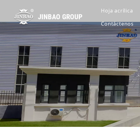
Hoja acrílica
Contáctenos
Hoja de acrí
Hoja de acrí
Hoja de acrí
Extruir lámin
Hoja de acrí
Hoja de acrí
Hoja de acrí
Hoja acrílic
Lámina acríl