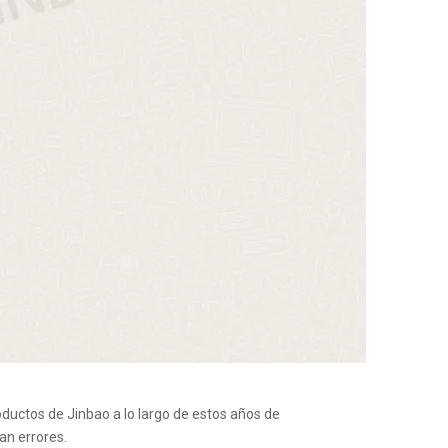
Wechat 
oductos de Jinbao a lo largo de estos años de
an errores.