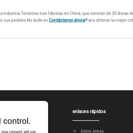
la industria.Tenemos tres fábricas en China, que constan de 35 líneas
por sus pedidos.No dude en
Contáctanos ahora
!Para obtener la mejor co
ia de producto
enlaces rápidos
 control.
acrílica
Sobre Jinbao
 your consent, will use