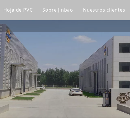
Hoja de PVC
Sobre Jinbao
Nuestros clientes
lico fundido
Tablero de gabinete de PVC
Perfil de la empresa
lico transparente
Tablero de PVC Celuka
Línea de fábrica
lico de color
Tablero de espuma extruido de PVC
Nuestro equipo
a acrílica
Tablero de espuma sin PVC
Certificaciones
lico esmerilado
Panel de pared de WPC
Noticias de la compañía
lico espejo
Panel de pared ultravioleta
lico de patrón
a súper gruesa
ica para bañera