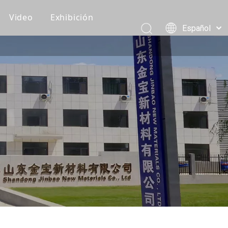
Video
Exhibición
Español
Recomendaciones de clientes
Pусский
Português
Vídeos de producción
العربية
Vídeos de embalaje y carga
简体中文
English
Vídeo del producto
Eventos corporativos