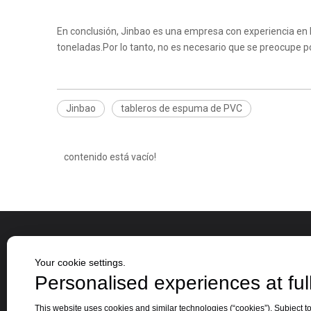
En conclusión, Jinbao es una empresa con experiencia en 
toneladas.Por lo tanto, no es necesario que se preocupe 
Jinbao
tableros de espuma de PVC
contenido está vacío!
Sobre nosotros
categor
Your cookie settings.
Personalised experiences at full
Jinbao Group se estableció en 1996 y su
Hoja 
This website uses cookies and similar technologies (“cookies”). Subject to