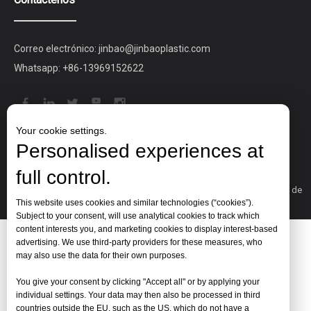
Correo electrónico:
jinbao@jinbaoplastic.com
Whatsapp:
+86-13969152622
Your cookie settings.
Personalised experiences at
full control.
Copyright © 2021 Jinan Jinbao Plastic Co, Ltd.
Mapa del sitio
|
política de
privacidad
鲁ICP备14016166号-1
This website uses cookies and similar technologies (“cookies”).
Subject to your consent, will use analytical cookies to track which
content interests you, and marketing cookies to display interest-based
advertising. We use third-party providers for these measures, who
may also use the data for their own purposes.
You give your consent by clicking "Accept all" or by applying your
individual settings. Your data may then also be processed in third
countries outside the EU, such as the US, which do not have a