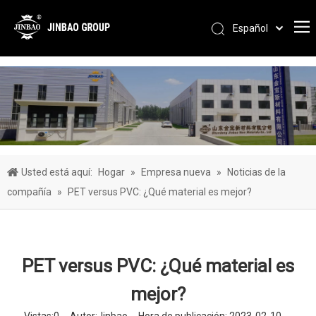
Español
Pусский
Português
العربية
简体中文
English
Usted está aquí:
Hogar
»
Empresa nueva
»
Noticias de la
compañía
»
PET versus PVC: ¿Qué material es mejor?
PET versus PVC: ¿Qué material es
mejor?