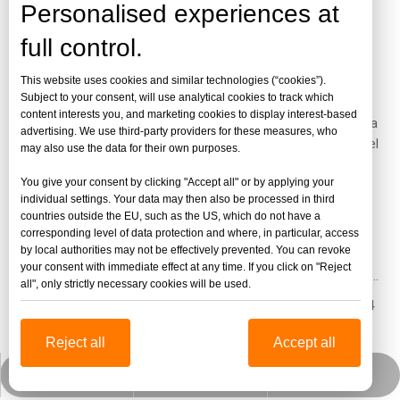
Personalised experiences at
Noticias de la compañía
full control.
This website uses cookies and similar technologies (“cookies”).
hoja de acrílico esmerilado
Subject to your consent, will use analytical cookies to track which
content interests you, and marketing cookies to display interest-based
Una lista de estos artículos de
hoja de acrílico esmerilado
facilita
advertising. We use third-party providers for these measures, who
el acceso rápido a la información relevante. Hemos preparado el
may also use the data for their own purposes.
siguiente
hoja de acrílico esmerilado
profesional, con la
You give your consent by clicking "Accept all" or by applying your
esperanza de ayudarlo a resolver sus preguntas y comprender
individual settings. Your data may then also be processed in third
mejor la información del producto que le interesa.
countries outside the EU, such as the US, which do not have a
2024
-
05-30
corresponding level of data protection and where, in particular, access
by local authorities may not be effectively prevented. You can revoke
your consent with immediate effect at any time. If you click on "Reject
Entrega en fábrica de Jinbao en 7-15 días, 35 líneas de producción, producción las 24 horas del día
all", only strictly necessary cookies will be used.
Entrega en 7-15 días, 35 líneas de producción, producción las 24
horas del día
Reject all
Accept all
2023
-
11-29
jinbaofactory@jinbaoplastic.com
Wechat empresarial
Whatsapp