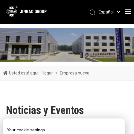
Español
Pусский
Português
العربية
简体中文
English
Usted está aquí:
Hogar
»
Empresa nueva
Noticias y Eventos
Visita de cliente
Exposición de la empresa
Your cookie settings.