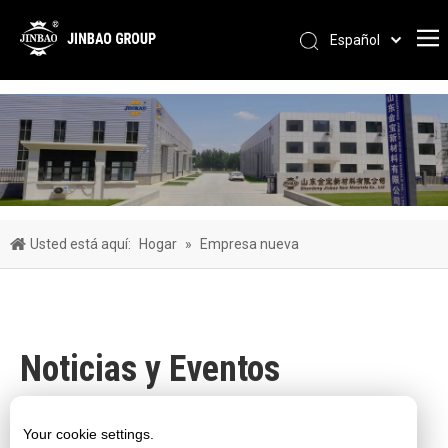
Español
Pусский
Português
العربية
简体中文
English
Usted está aquí:
Hogar
»
Empresa nueva
Noticias y Eventos
Visita de cliente
Exposición de la empresa
Your cookie settings.