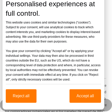
Personalised experiences at
Noticias de la compañía
full control.
This website uses cookies and similar technologies (“cookies”).
hojas de WPC
Subject to your consent, will use analytical cookies to track which
content interests you, and marketing cookies to display interest-based
Estos artículos son todos
hojas de WPC
altamente relevantes.
advertising. We use third-party providers for these measures, who
Creo que esta información puede ayudarlo a comprender la
may also use the data for their own purposes.
información profesional de
hojas de WPC
. Si desea saber más,
You give your consent by clicking "Accept all" or by applying your
puede contactarnos en cualquier momento, podemos brindarle
individual settings. Your data may then also be processed in third
más orientación profesional.
countries outside the EU, such as the US, which do not have a
2023
-
12-22
corresponding level of data protection and where, in particular, access
by local authorities may not be effectively prevented. You can revoke
your consent with immediate effect at any time. If you click on "Reject
¿Las láminas de WPC son propensas a rayarse o abollarse?
all", only strictly necessary cookies will be used.
Cuando se trata de paneles de paredes interiores, los paneles de
WPC (compuesto de madera y plástico) han ganado popularidad
Reject all
Accept all
en los últimos años debido a su durabilidad, bajo mantenimiento
y atractivo estético.Sin embargo, una preocupación común entre
jinbaofactory@jinbaoplastic.com
Wechat empresarial
Whatsapp
los compradores potenciales es si los paneles de pared de WPC