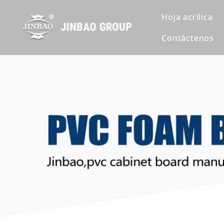
Hoja acrílica
Contáctenos
Hoja de acrí
Hoja de acrí
Hoja de acrí
Extruir lámin
Hoja de acrí
Hoja de acrí
Hoja de acrí
Hoja acrílic
Lámina acríl