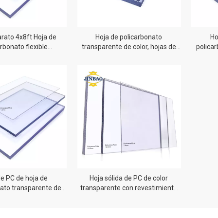
arato 4x8ft Hoja de
Hoja de policarbonato
Ho
rbonato flexible
transparente de color, hojas de
polica
e Hojas de acrílico de
metacrilato, hoja de acrílico de
ástico virgen
plexiglás
de PC de hoja de
Hoja sólida de PC de color
nato transparente de
transparente con revestimiento
za de 1220x2440 mm
duro resistente a los arañazos de
1 mm, 2 mm y 3 mm