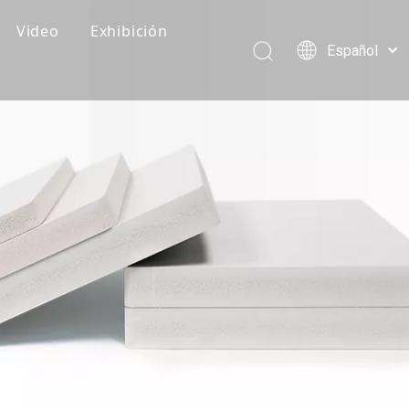
Video
Exhibición
Español
Recomendaciones de clientes
Pусский
Português
Vídeos de producción
العربية
Vídeos de embalaje y carga
简体中文
English
Vídeo del producto
Eventos corporativos