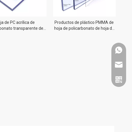
ja de PC acrílica de
Productos de plástico PMMA de
rbonato transparente de
hoja de policarbonato de hoja de
1/2 pulgada
acrílico fundido barato
Whatsa
jinbaofa