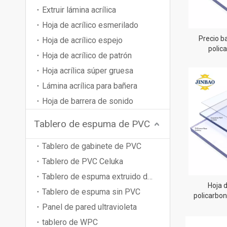
Extruir lámina acrílica
Hoja de acrílico esmerilado
Precio b
Hoja de acrílico espejo
polica
Hoja de acrílico de patrón
transparent
pl
Hoja acrílica súper gruesa
Lámina acrílica para bañera
Hoja de barrera de sonido
Tablero de espuma de PVC
Tablero de gabinete de PVC
Tablero de PVC Celuka
Tablero de espuma extruido de PVC
Hoja 
Tablero de espuma sin PVC
policarbo
alta dure
Panel de pared ultravioleta
tablero de WPC