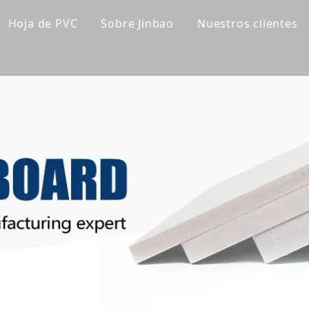
Hoja de PVC
Sobre Jinbao
Nuestros clientes
lico fundido
Tablero de gabinete de PVC
Perfil de la empresa
lico transparente
Tablero de PVC Celuka
Línea de fábrica
lico de color
Tablero de espuma extruido de PVC
Nuestro equipo
a acrílica
Tablero de espuma sin PVC
Certificaciones
lico esmerilado
Panel de pared de WPC
Noticias de la compañía
lico espejo
Panel de pared ultravioleta
lico de patrón
a súper gruesa
ica para bañera