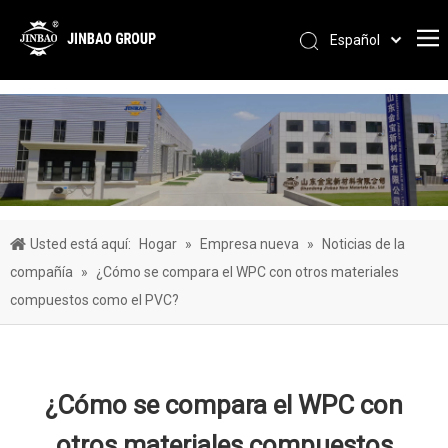
Español
Pусский
Português
العربية
简体中文
English
Usted está aquí:
Hogar
»
Empresa nueva
»
Noticias de la
compañía
»
¿Cómo se compara el WPC con otros materiales
compuestos como el PVC?
¿Cómo se compara el WPC con
otros materiales compuestos