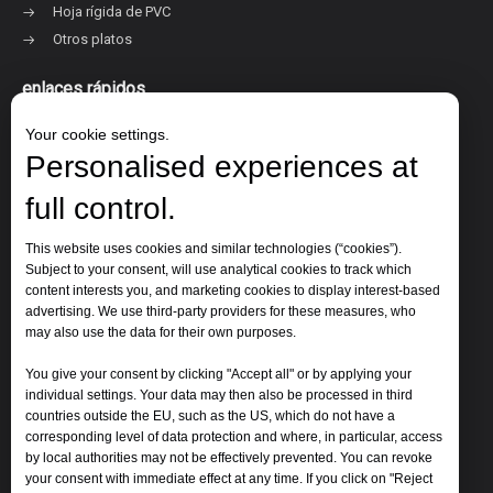
Hoja rígida de PVC
Otros platos
enlaces rápidos
Your cookie settings.
Personalised experiences at
Sobre Jinbao
Productos
full control.
Solicitud
Nuestros clientes
This website uses cookies and similar technologies (“cookies”).
Subject to your consent, will use analytical cookies to track which
Contáctenos
content interests you, and marketing cookies to display interest-based
advertising. We use third-party providers for these measures, who
Contáctenos
may also use the data for their own purposes.
You give your consent by clicking "Accept all" or by applying your
individual settings. Your data may then also be processed in third
Correo electrónico:
jinbao@jinbaoplastic.com
countries outside the EU, such as the US, which do not have a
Whatsapp:
+86-13969152622
corresponding level of data protection and where, in particular, access
by local authorities may not be effectively prevented. You can revoke
your consent with immediate effect at any time. If you click on "Reject