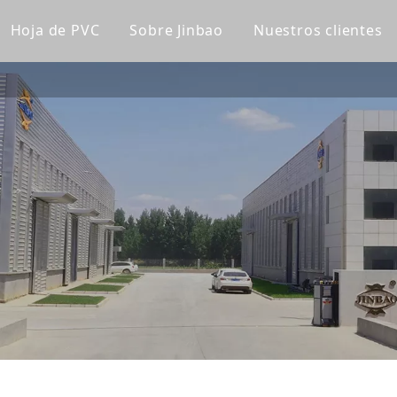
Hoja de PVC
Sobre Jinbao
Nuestros clientes
lico fundido
Tablero de gabinete de PVC
Perfil de la empresa
lico transparente
Tablero de PVC Celuka
Línea de fábrica
lico de color
Tablero de espuma extruido de PVC
Nuestro equipo
a acrílica
Tablero de espuma sin PVC
Certificaciones
lico esmerilado
Panel de pared de WPC
Noticias de la compañía
lico espejo
Panel de pared ultravioleta
lico de patrón
a súper gruesa
ica para bañera