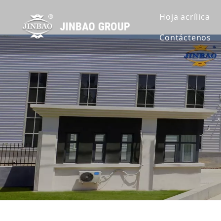
Hoja acrílica
Contáctenos
Hoja de acrí
Hoja de acrí
Hoja de acrí
Extruir lámin
Hoja de acrí
Hoja de acrí
Hoja de acrí
Hoja acrílic
Lámina acríl