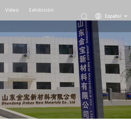
Video
Exhibición
Español
Recomendaciones de clientes
Pусский
Português
Vídeos de producción
العربية
Vídeos de embalaje y carga
简体中文
English
Vídeo del producto
Eventos corporativos