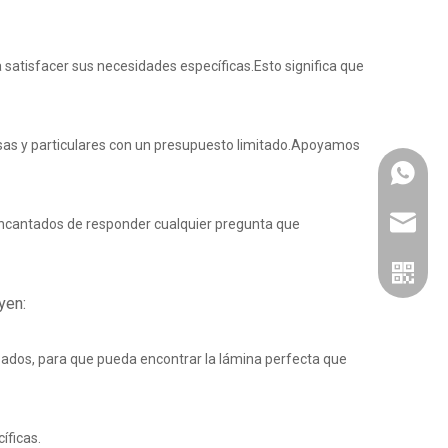
satisfacer sus necesidades específicas.Esto significa que
esas y particulares con un presupuesto limitado.Apoyamos
Whatsa
jinbaofa
encantados de responder cualquier pregunta que
yen:
bados, para que pueda encontrar la lámina perfecta que
íficas.