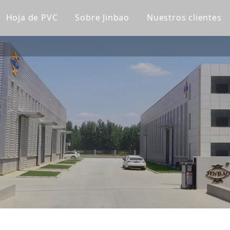
Hoja de PVC
Sobre Jinbao
Nuestros clientes
lico fundido
Tablero de gabinete de PVC
Perfil de la empresa
lico transparente
Tablero de PVC Celuka
Línea de fábrica
lico de color
Tablero de espuma extruido de PVC
Nuestro equipo
a acrílica
Tablero de espuma sin PVC
Certificaciones
lico esmerilado
Panel de pared de WPC
Noticias de la compañía
lico espejo
Panel de pared ultravioleta
lico de patrón
a súper gruesa
ica para bañera