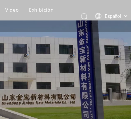
Video
Exhibición
Español
Recomendaciones de clientes
Pусский
Português
Vídeos de producción
العربية
Vídeos de embalaje y carga
简体中文
English
Vídeo del producto
Eventos corporativos