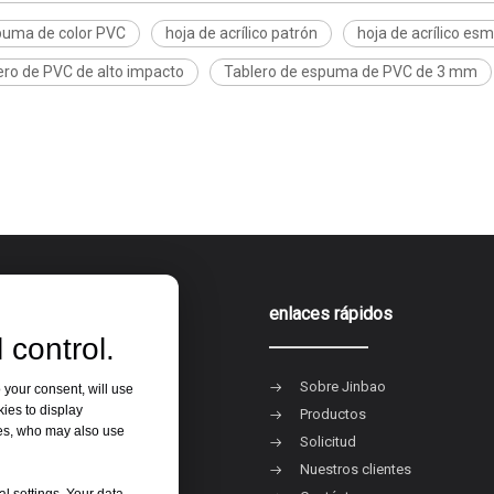
puma de color PVC
hoja de acrílico patrón
hoja de acrílico esm
ero de PVC de alto impacto
Tablero de espuma de PVC de 3 mm
ia de producto
enlaces rápidos
 control.
acrílica
Sobre Jinbao
 your consent, will use
kies to display
ero de espuma de PVC
Productos
res, who may also use
 rígida de PVC
Solicitud
s platos
Nuestros clientes