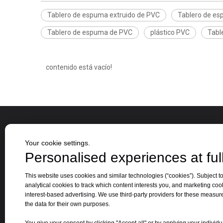
Tablero de espuma extruido de PVC
Tablero de es
Tablero de espuma de PVC
plástico PVC
Tabl
contenido está vacío!
Sobre nosotros
categor
Your cookie settings.
Personalised experiences at full
Jinbao Group se estableció en 1996 y su
Hoja 
This website uses cookies and similar technologies (“cookies”). Subject to
oficina central está ubicada en la hermosa
analytical cookies to track which content interests you, and marketing coo
Tabl
ciudad primaveral de Jinan, provincia de
interest-based advertising. We use third-party providers for these measu
Hoja
the data for their own purposes.
Shandong.
Otro