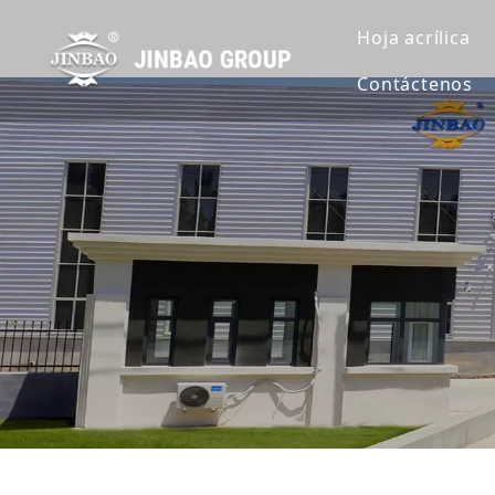
Hoja acrílica
Contáctenos
Hoja de acrí
Hoja de acrí
Hoja de acrí
Extruir lámin
Hoja de acrí
Hoja de acrí
Hoja de acrí
Hoja acrílic
Lámina acríl